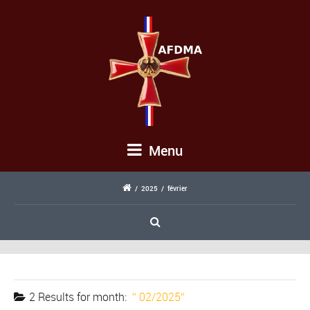
Menu
/
2025
/
février
2 Results for
month:
02/2025