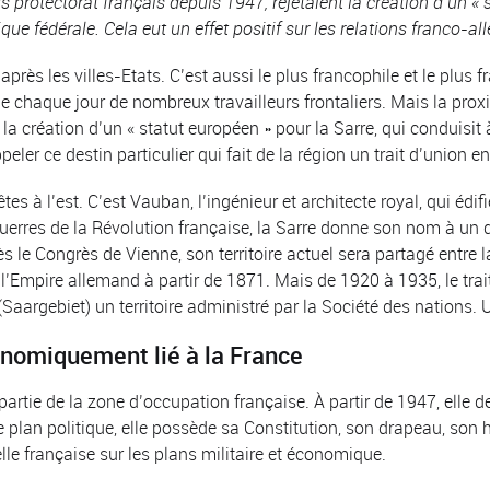
us protectorat français depuis 1947, rejetaient la création d’un « 
que fédérale. Cela eut un effet positif sur les relations franco-
 après les villes-Etats. C’est aussi le plus francophile et le plu
e chaque jour de nombreux travailleurs frontaliers. Mais la proxim
a création d’un « statut européen » pour la Sarre, qui conduisit à
peler ce destin particulier qui fait de la région un trait d’union 
 à l’est. C’est Vauban, l’ingénieur et architecte royal, qui édifie 
guerres de la Révolution française, la Sarre donne son nom à un 
s le Congrès de Vienne, son territoire actuel sera partagé entre 
l’Empire allemand à partir de 1871. Mais de 1920 à 1935, le trai
 (Saargebiet) un territoire administré par la Société des nations.
nomiquement lié à la France
artie de la zone d’occupation française. À partir de 1947, elle d
 plan politique, elle possède sa Constitution, son drapeau, son
elle française sur les plans militaire et économique.