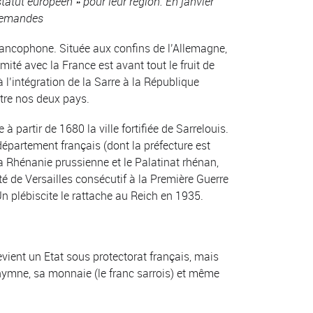
statut européen » pour leur région. En janvier
allemandes
s francophone. Située aux confins de l’Allemagne,
ité avec la France est avant tout le fruit de
 l’intégration de la Sarre à la République
entre nos deux pays.
à partir de 1680 la ville fortifiée de Sarrelouis.
département français (dont la préfecture est
la Rhénanie prussienne et le Palatinat rhénan,
té de Versailles consécutif à la Première Guerre
 Un plébiscite le rattache au Reich en 1935.
evient un Etat sous protectorat français, mais
 hymne, sa monnaie (le franc sarrois) et même