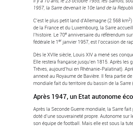
Il y a 70 ans, le 23 octobre 1955, les Sarrois, so
1957, la Sarre devenait le 10e land de la Républi
2
C’est le plus petit land d’Allemagne (2 568 km
)
de la France et du Luxembourg, la Sarre accueill
e
l’histoire. Le 70
anniversaire du référendum sur l
er
fédérale le 1
janvier 1957, est l’occasion de rap
Dès le XVIIe siècle, Louis XIV a mené ses conquêtes
Elle restera française jusqu’en 1815. Après les 
Trêves, aujourd’hui en Rhénanie-Palatinat). Aprè
annexé au Royaume de Bavière. Il fera partie de 
mondiale fait du territoire du bassin de la Sarre
Après 1947, un Etat autonome éco
Après la Seconde Guerre mondiale, la Sarre fait p
doté d’une souveraineté propre. Autonome sur le
son équipe de football. Mais elle est sous la tut