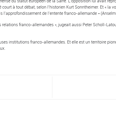
ense du statut européen de la Sarre. L’opposition lui avait rep
court à tout débat, selon l’historien Kurt Sonntheimer. Et « la vo
mis l’approfondissement de l’entente franco-allemande » (Ansel
es relations franco-allemandes », jugeait aussi Peter Scholl-Lato
ses institutions franco-allemandes. Et elle est un territoire pion
ux.