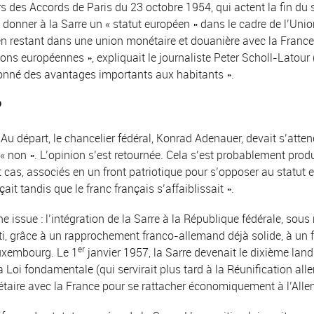
 des Accords de Paris du 23 octobre 1954, qui actent la fin du st
 donner à la Sarre un « statut européen » dans le cadre de l’Unio
en restant dans une union monétaire et douanière avec la France.
ions européennes », expliquait le journaliste Peter Scholl-Latour
donné des avantages importants aux habitants ».
?
u départ, le chancelier fédéral, Konrad Adenauer, devait s’attend
 « non ». L’opinion s’est retournée. Cela s’est probablement prod
ut cas, associés en un front patriotique pour s’opposer au statut
it tandis que le franc français s’affaiblissait ».
une issue : l’intégration de la Sarre à la République fédérale, sou
 grâce à un rapprochement franco-allemand déjà solide, à un fe
er
Luxembourg. Le 1
janvier 1957, la Sarre devenait le dixième lan
la Loi fondamentale (qui servirait plus tard à la Réunification allem
aire avec la France pour se rattacher économiquement à l’Alle