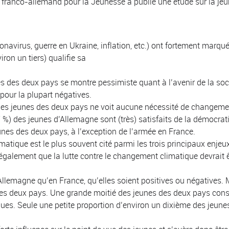
e franco-allemand pour la Jeunesse a publié une étude sur la j
navirus, guerre en Ukraine, inflation, etc.) ont fortement marqué
ron un tiers) qualifie sa
es des deux pays se montre pessimiste quant à l’avenir de la soci
pour la plupart négatives.
es jeunes des deux pays ne voit aucune nécessité de changements 
 %) des jeunes d’Allemagne sont (très) satisfaits de la démocratie
es des deux pays, à l’exception de l’armée en France.
matique est le plus souvent cité parmi les trois principaux enjeu
galement que la lutte contre le changement climatique devrait êtr
Allemagne qu’en France, qu’elles soient positives ou négatives. 
s les deux pays. Une grande moitié des jeunes des deux pays co
ques. Seule une petite proportion d’environ un dixième des jeun