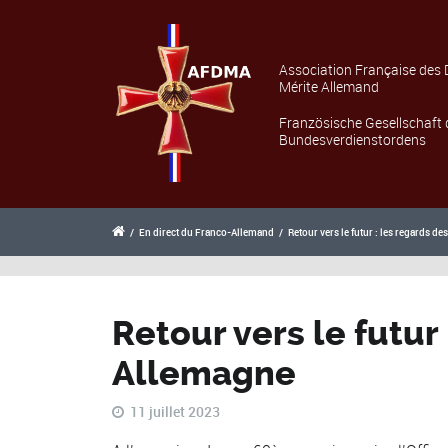
Association Française des 
Mérite Allemand
Französische Gesellschaft 
Bundesverdienstordens
/
En direct du Franco-Allemand
/
Retour vers le futur : les regards d
Retour vers le futur
Allemagne
11 juillet 2023