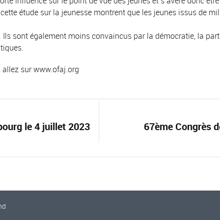
forte influence sur le point de vue des jeunes et s’avère donc êt
 cette étude sur la jeunesse montrent que les jeunes issus de m
e. Ils sont également moins convaincus par la démocratie, la part
tiques.
 allez sur www.ofaj.org
urg le 4 juillet 2023
67ème Congrès de
nd