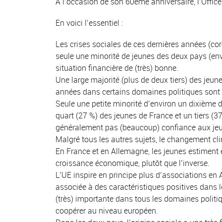
A l’occasion de son 60ème anniversaire, l’Offic
En voici l’essentiel :
Les crises sociales de ces dernières années (coro
seule une minorité de jeunes des deux pays (envi
situation financière de (très) bonne.
Une large majorité (plus de deux tiers) des jeun
années dans certains domaines politiques sont 
Seule une petite minorité d’environ un dixième d
quart (27 %) des jeunes de France et un tiers (37
généralement pas (beaucoup) confiance aux jeun
Malgré tous les autres sujets, le changement cli
En France et en Allemagne, les jeunes estiment é
croissance économique, plutôt que l’inverse.
L’UE inspire en principe plus d’associations en 
associée à des caractéristiques positives dan
(très) importante dans tous les domaines politi
coopérer au niveau européen.