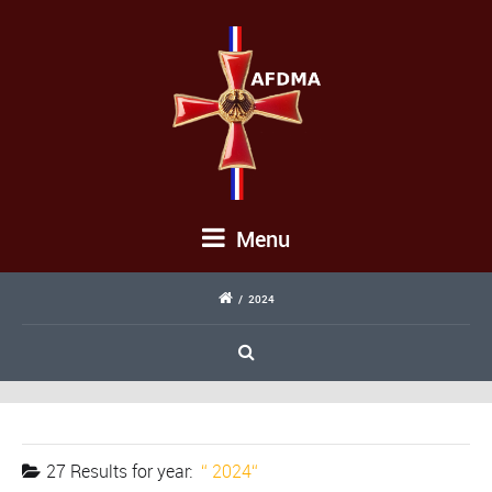
Menu
/
2024
27 Results for
year:
2024