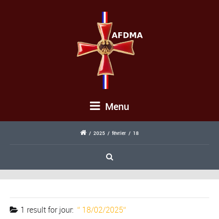
Menu
/
2025
/
février
/
18
1 result for
jour:
18/02/2025