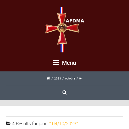
Menu
/
2023
/
octobre
/
04
4 Results for
jour:
04/10/2023