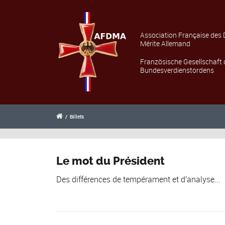
Association Française des 
Mérite Allemand
Französische Gesellschaft 
Bundesverdienstordens
/
Billets
Le mot du Président
Des différences de tempérament et d'analyse...